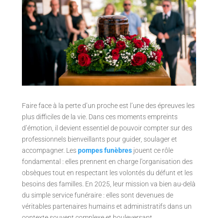
Faire face à la perte d’un proche est l’une des épreuves les
plus difficiles de la vie. Dans ces moments empreints
d’émotion, il devient essentiel de pouvoir compter sur des
professionnels bienveillants pour guider, soulager et
accompagner. Les
pompes funèbres
jouent ce rôle
fondamental : elles prennent en charge l’organisation des
obsèques tout en respectant les volontés du défunt et les
besoins des familles. En 2025, leur mission va bien au-delà
du simple service funéraire : elles sont devenues de
véritables partenaires humains et administratifs dans un
contexte souvent complexe et bouleversant.